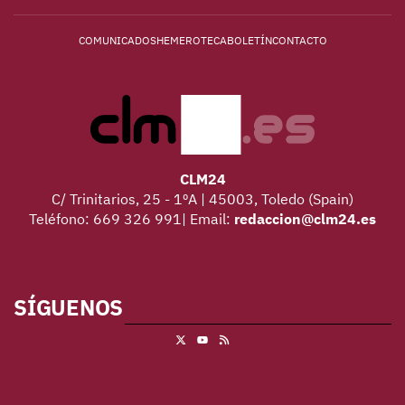
COMUNICADOS
HEMEROTECA
BOLETÍN
CONTACTO
CLM24
C/ Trinitarios, 25 - 1ºA | 45003, Toledo (Spain)
Teléfono: 669 326 991| Email:
redaccion@clm24.es
SÍGUENOS
X
RSS
Youtube