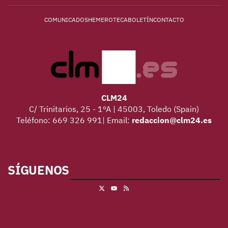
COMUNICADOS
HEMEROTECA
BOLETÍN
CONTACTO
CLM24
C/ Trinitarios, 25 - 1ºA | 45003, Toledo (Spain)
Teléfono: 669 326 991| Email:
redaccion@clm24.es
SÍGUENOS
X
RSS
Youtube