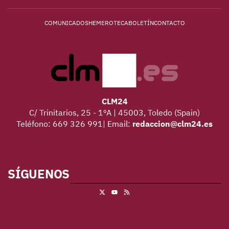
COMUNICADOS
HEMEROTECA
BOLETÍN
CONTACTO
CLM24
C/ Trinitarios, 25 - 1ºA | 45003, Toledo (Spain)
Teléfono: 669 326 991| Email:
redaccion@clm24.es
SÍGUENOS
X
RSS
Youtube