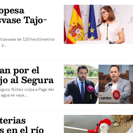
opesa
svase Tajo-
l trasvase de 120 hectómetros
, y…
an por el
jo al Segura
egura: Núñez culpa a Page del
l agua se vaya…
terias
 en el río