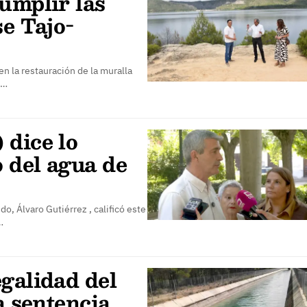
umplir las
se Tajo-
n la restauración de la muralla
e…
 dice lo
 del agua de
do, Álvaro Gutiérrez , calificó este
…
galidad del
a sentencia