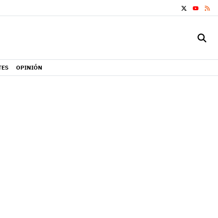
X
RS
YOUTUB
TES
OPINIÓN