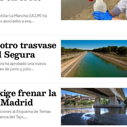
stilla-La Mancha (UCLM) ha
es asociados a esa…
otro trasvase
l Segura
ura ha aprobado una nueva
s de junio y julio…
xige frenar la
e Madrid
gaciones al Esquema de Temas
uenca del Tajo,…