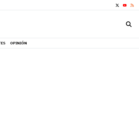
X
RS
YOUTUB
TES
OPINIÓN