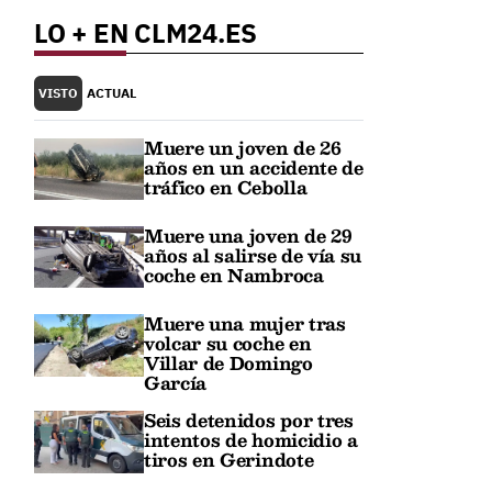
LO + EN CLM24.ES
VISTO
ACTUAL
Muere un joven de 26
años en un accidente de
tráfico en Cebolla
Muere una joven de 29
años al salirse de vía su
coche en Nambroca
Muere una mujer tras
volcar su coche en
Villar de Domingo
García
Seis detenidos por tres
intentos de homicidio a
tiros en Gerindote