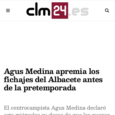
Agus Medina apremia los
fichajes del Albacete antes
de la pretemporada
El centrocampista Agus Medina declaró
este miércoles su deseo de que los nuevos