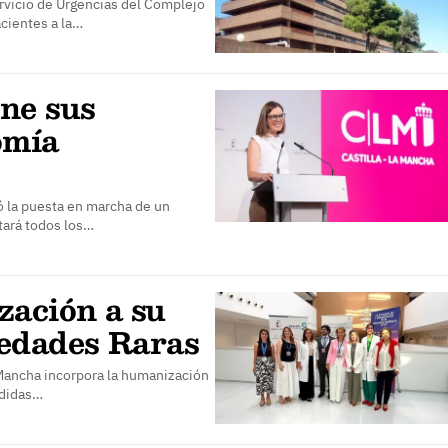
rvicio de Urgencias del Complejo
acientes a la…
ne sus
omía
ó la puesta en marcha de un
tará todos los…
ación a su
medades Raras
 Mancha incorpora la humanización
edidas…