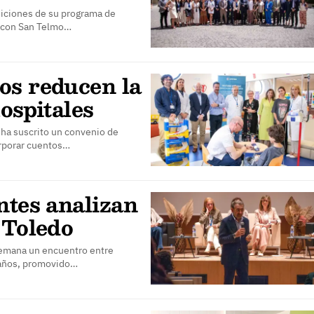
diciones de su programa de
n con San Telmo…
os reducen la
ospitales
 ha suscrito un convenio de
orporar cuentos…
ntes analizan
 Toledo
 semana un encuentro entre
6 años, promovido…