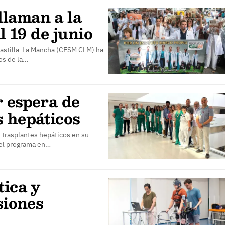
laman a la
l 19 de junio
Castilla-La Mancha (CESM CLM) ha
os de la…
r espera de
s hepáticos
 trasplantes hepáticos en su
del programa en…
tica y
siones