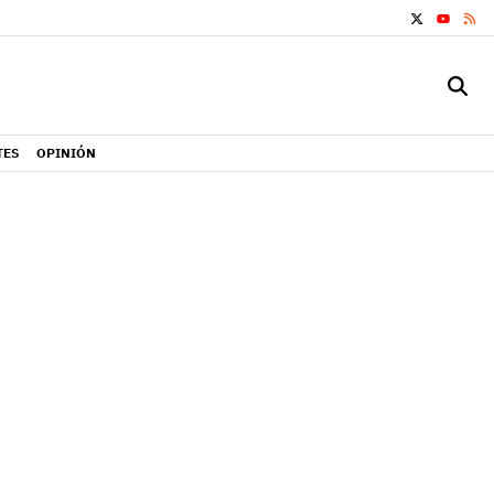
X
RS
YOUTUB
TES
OPINIÓN