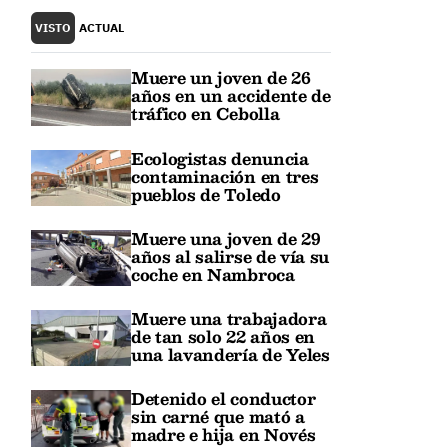
VISTO
ACTUAL
Muere un joven de 26
años en un accidente de
tráfico en Cebolla
Ecologistas denuncia
contaminación en tres
pueblos de Toledo
Muere una joven de 29
años al salirse de vía su
coche en Nambroca
Muere una trabajadora
de tan solo 22 años en
una lavandería de Yeles
Detenido el conductor
sin carné que mató a
madre e hija en Novés