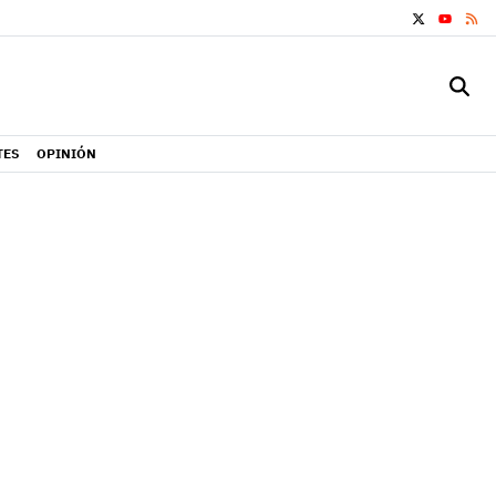
X
RS
YOUTUB
TES
OPINIÓN