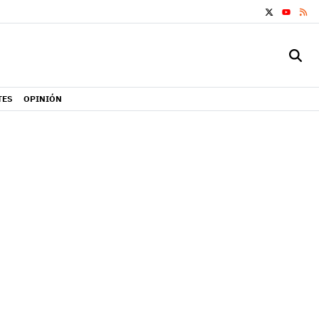
X
RS
YOUTUB
TES
OPINIÓN