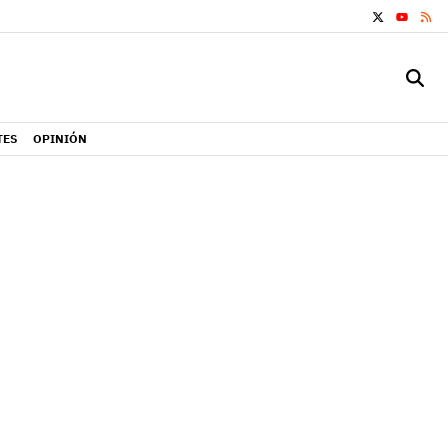
X
RS
YOUTUB
TES
OPINIÓN