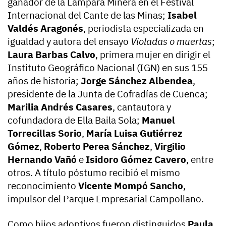
ganador de la Lámpara Minera en el Festival
Internacional del Cante de las Minas;
Isabel
Valdés Aragonés
, periodista especializada en
igualdad y autora del ensayo
Violadas o muertas
;
Laura Barbas Calvo
, primera mujer en dirigir el
Instituto Geográfico Nacional (IGN) en sus 155
años de historia;
Jorge Sánchez Albendea
,
presidente de la Junta de Cofradías de Cuenca;
Marilia Andrés Casares
, cantautora y
cofundadora de Ella Baila Sola;
Manuel
Torrecillas Sorio
,
María Luisa Gutiérrez
Gómez
,
Roberto Perea Sánchez
,
Virgilio
Hernando Vañó
e
Isidoro Gómez Cavero
, entre
otros. A título póstumo recibió el mismo
reconocimiento
Vicente Mompó Sancho
,
impulsor del Parque Empresarial Campollano.
Como hijos adoptivos fueron distinguidos
Paula