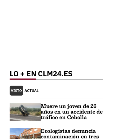
e
LO + EN CLM24.ES
VISTO
ACTUAL
Muere un joven de 26
años en un accidente de
tráfico en Cebolla
Ecologistas denuncia
contaminación en tres