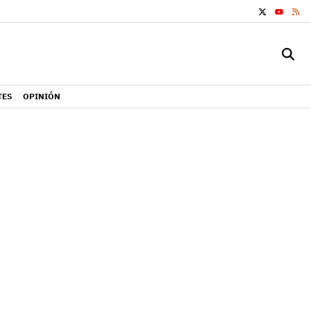
X
RS
YOUTUB
TES
OPINIÓN