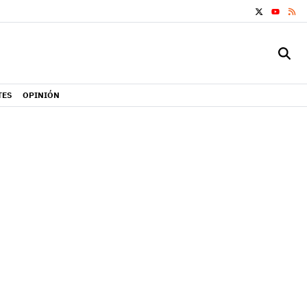
X
RS
YOUTUB
TES
OPINIÓN