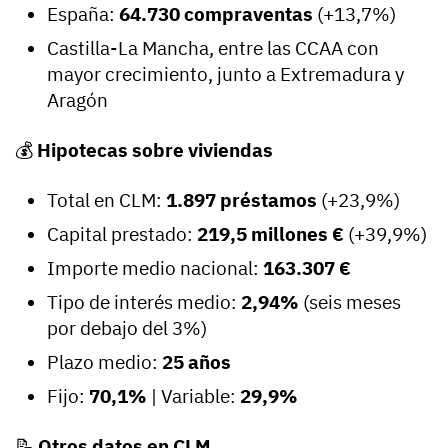
España:
64.730 compraventas
(+13,7%)
Castilla-La Mancha, entre las CCAA con
mayor crecimiento, junto a Extremadura y
Aragón
💰
Hipotecas sobre viviendas
Total en CLM:
1.897 préstamos
(+23,9%)
Capital prestado:
219,5 millones €
(+39,9%)
Importe medio nacional:
163.307 €
Tipo de interés medio:
2,94%
(seis meses
por debajo del 3%)
Plazo medio:
25 años
Fijo:
70,1%
| Variable:
29,9%
📝
Otros datos en CLM