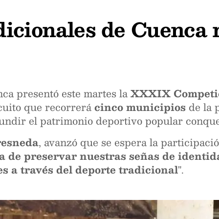
icionales de Cuenca 
ca presentó este martes la
XXXIX Competici
rcuito que recorrerá
cinco municipios
de la 
fundir el patrimonio deportivo popular conqu
resneda
, avanzó que se espera la participac
a de preservar nuestras señas de identida
 a través del deporte tradicional
".