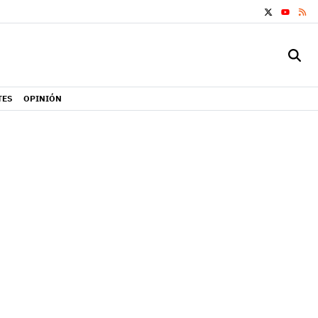
X
RS
YOUTUB
TES
OPINIÓN