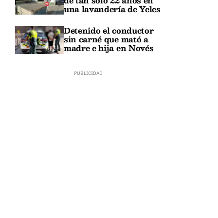
de tan solo 22 años en
una lavandería de Yeles
Detenido el conductor
sin carné que mató a
madre e hija en Novés