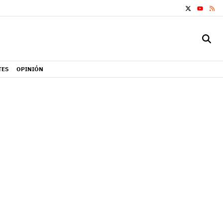
X
RS
YOUTUB
TES
OPINIÓN