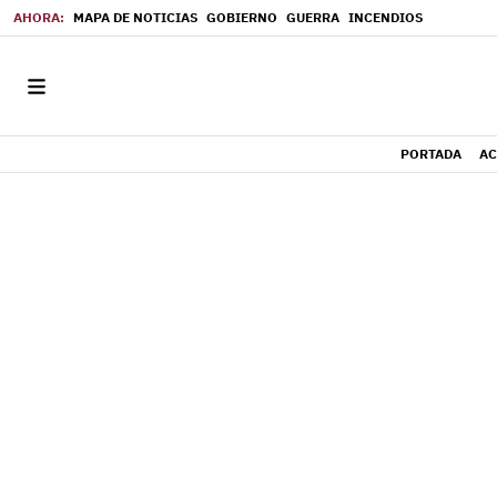
MAPA DE NOTICIAS
GOBIERNO
GUERRA
INCENDIOS
PORTADA
AC