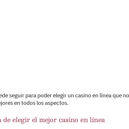
de seguir para poder elegir un casino en línea que n
ejores en todos los aspectos.
a de elegir el mejor casino en línea