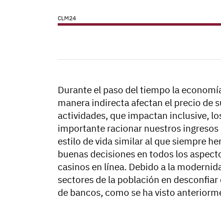
CLM24
Durante el paso del tiempo la economía
manera indirecta afectan el precio de s
actividades, que impactan inclusive, los
importante racionar nuestros ingresos 
estilo de vida similar al que siempre h
buenas decisiones en todos los aspecto
casinos en línea. Debido a la modernida
sectores de la población en desconfiar 
de bancos, como se ha visto anteriorm