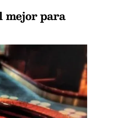
l mejor para