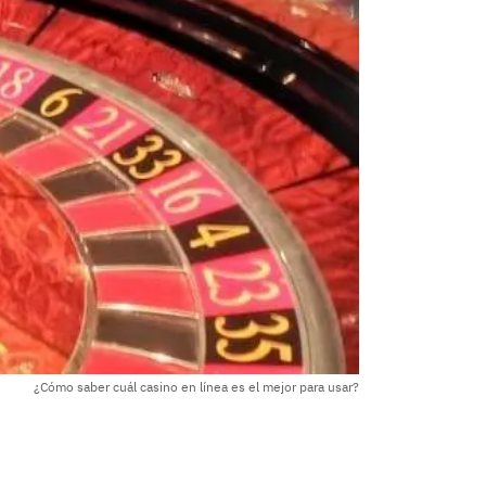
¿Cómo saber cuál casino en línea es el mejor para usar?