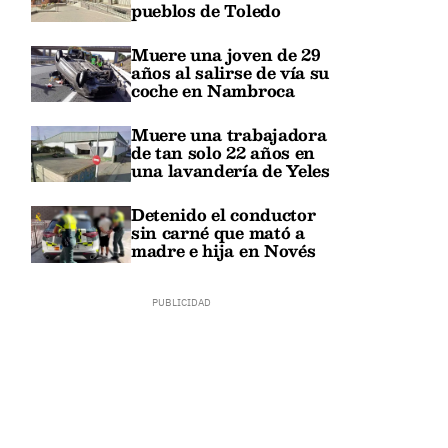
pueblos de Toledo
Muere una joven de 29
años al salirse de vía su
coche en Nambroca
Muere una trabajadora
de tan solo 22 años en
una lavandería de Yeles
Detenido el conductor
sin carné que mató a
madre e hija en Novés