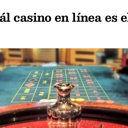
l casino en línea es e