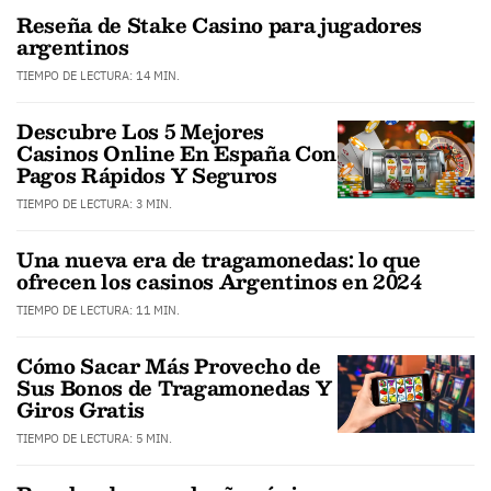
Reseña de Stake Casino para jugadores
argentinos
TIEMPO DE LECTURA: 14 MIN.
Descubre Los 5 Mejores
Casinos Online En España Con
Pagos Rápidos Y Seguros
TIEMPO DE LECTURA: 3 MIN.
Una nueva era de tragamonedas: lo que
ofrecen los casinos Argentinos en 2024
TIEMPO DE LECTURA: 11 MIN.
Cómo Sacar Más Provecho de
Sus Bonos de Tragamonedas Y
Giros Gratis
TIEMPO DE LECTURA: 5 MIN.