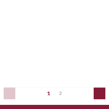
1
Anterior
2
Siguiente