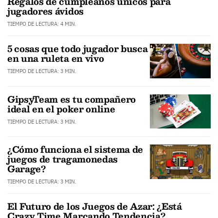
Regalos de cumpleaños únicos para
jugadores ávidos
TIEMPO DE LECTURA: 4 MIN.
5 cosas que todo jugador busca
en una ruleta en vivo
TIEMPO DE LECTURA: 3 MIN.
GipsyTeam es tu compañero
ideal en el poker online
TIEMPO DE LECTURA: 3 MIN.
¿Cómo funciona el sistema de
juegos de tragamonedas
Garage?
TIEMPO DE LECTURA: 3 MIN.
El Futuro de los Juegos de Azar: ¿Está
Crazy Time Marcando Tendencia?