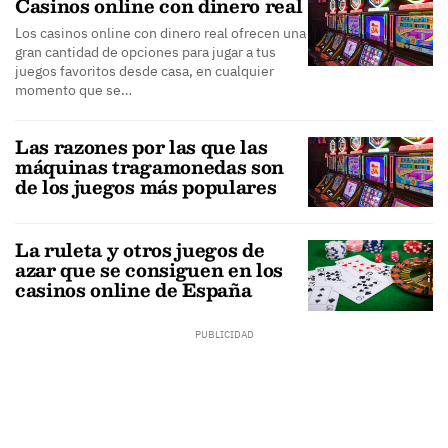
Casinos online con dinero real
Los casinos online con dinero real ofrecen una
gran cantidad de opciones para jugar a tus
juegos favoritos desde casa, en cualquier
momento que se…
Las razones por las que las
máquinas tragamonedas son
de los juegos más populares
La ruleta y otros juegos de
azar que se consiguen en los
casinos online de España