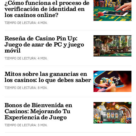
¿Cómo funciona el proceso de
verificación de identidad en
los casinos online?
TIEMPO DE LECTURA: 4 MIN.
Reseña de Casino Pin Up:
Juego de azar de PC y juego
móvil
TIEMPO DE LECTURA: 4 MIN.
Mitos sobre las ganancias en
los casinos: lo que debes saber
TIEMPO DE LECTURA: 8 MIN.
Bonos de Bienvenida en
Casinos: Mejorando Tu
Experiencia de Juego
TIEMPO DE LECTURA: 3 MIN.