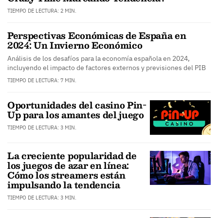
TIEMPO DE LECTURA: 2 MIN.
Perspectivas Económicas de España en
2024: Un Invierno Económico
Análisis de los desafíos para la economía española en 2024,
incluyendo el impacto de factores externos y previsiones del PIB
TIEMPO DE LECTURA: 7 MIN.
Oportunidades del casino Pin-
Up para los amantes del juego
TIEMPO DE LECTURA: 3 MIN.
La creciente popularidad de
los juegos de azar en línea:
Cómo los streamers están
impulsando la tendencia
TIEMPO DE LECTURA: 3 MIN.