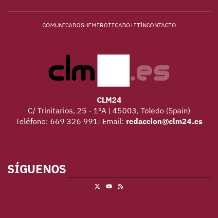
COMUNICADOS
HEMEROTECA
BOLETÍN
CONTACTO
CLM24
C/ Trinitarios, 25 - 1ºA | 45003, Toledo (Spain)
Teléfono: 669 326 991| Email:
redaccion@clm24.es
SÍGUENOS
X
RSS
Youtube