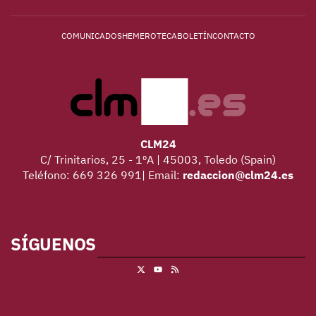
COMUNICADOS
HEMEROTECA
BOLETÍN
CONTACTO
CLM24
C/ Trinitarios, 25 - 1ºA | 45003, Toledo (Spain)
Teléfono: 669 326 991| Email:
redaccion@clm24.es
SÍGUENOS
X
RSS
Youtube