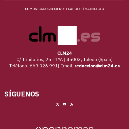
COMUNICADOS
HEMEROTECA
BOLETÍN
CONTACTO
CLM24
C/ Trinitarios, 25 - 1ºA | 45003, Toledo (Spain)
Teléfono: 669 326 991| Email:
redaccion@clm24.es
SÍGUENOS
X
RSS
Youtube