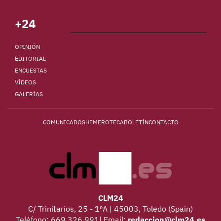
+24
OPINIÓN
EDITORIAL
ENCUESTAS
VÍDEOS
GALERÍAS
COMUNICADOS
HEMEROTECA
BOLETÍN
CONTACTO
CLM24
C/ Trinitarios, 25 - 1ºA | 45003, Toledo (Spain)
Teléfono: 669 326 991| Email:
redaccion@clm24.es