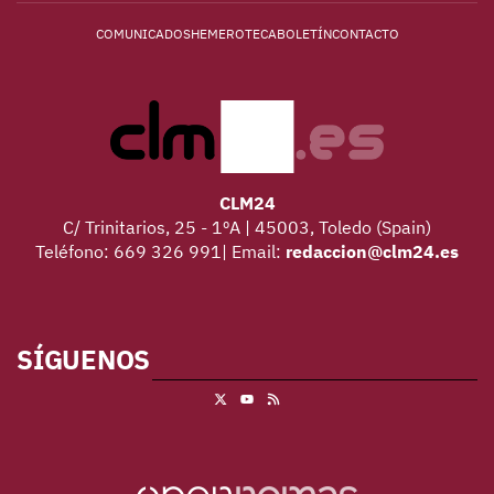
COMUNICADOS
HEMEROTECA
BOLETÍN
CONTACTO
CLM24
C/ Trinitarios, 25 - 1ºA | 45003, Toledo (Spain)
Teléfono: 669 326 991| Email:
redaccion@clm24.es
SÍGUENOS
X
RSS
Youtube