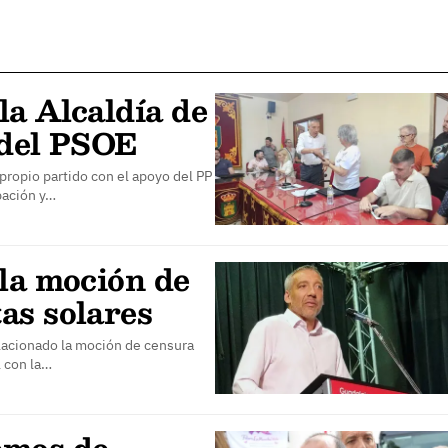
la Alcaldía de
 del PSOE
propio partido con el apoyo del PP
pación y…
ula moción de
as solares
elacionado la moción de censura
l con la…
emos de