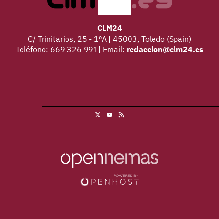
CLM24
C/ Trinitarios, 25 - 1ºA | 45003, Toledo (Spain)
Teléfono: 669 326 991| Email:
redaccion@clm24.es
X
RSS
Youtube