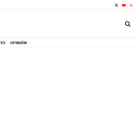
X
RS
YOUTUB
TES
OPINIÓN