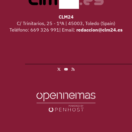
CLM24
C/ Trinitarios, 25 - 1ºA | 45003, Toledo (Spain)
Teléfono: 669 326 991| Email:
redaccion@clm24.es
X
RSS
Youtube