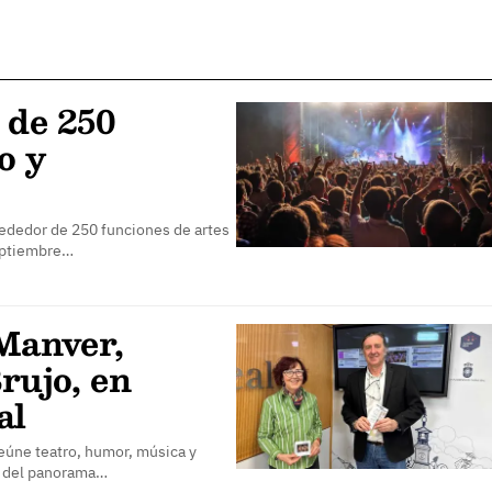
 de 250
o y
rededor de 250 funciones de artes
septiembre…
 Manver,
rujo, en
al
reúne teatro, humor, música y
s del panorama…