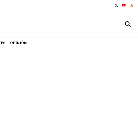
X
RS
YOUTUB
TES
OPINIÓN