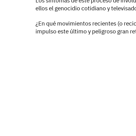
Los síntomas de este proceso de involuc
ellos el genocidio cotidiano y televisad
¿En qué movimientos recientes (o recic
impulso este último y peligroso gran r