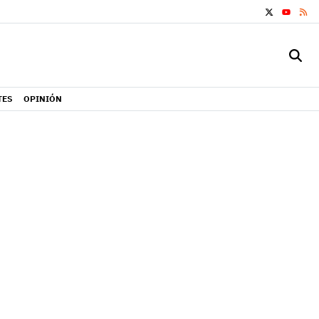
X
RS
YOUTUB
TES
OPINIÓN