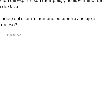
ión del espíritu son múltiples, y no es el menor de
o de Gaza.
lados) del espíritu humano encuentra anclaje e
etroceso?