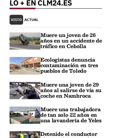
LO + EN CLM24.ES
VISTO
ACTUAL
Muere un joven de 26
años en un accidente de
tráfico en Cebolla
Ecologistas denuncia
contaminación en tres
pueblos de Toledo
Muere una joven de 29
años al salirse de vía su
coche en Nambroca
Muere una trabajadora
de tan solo 22 años en
una lavandería de Yeles
Detenido el conductor