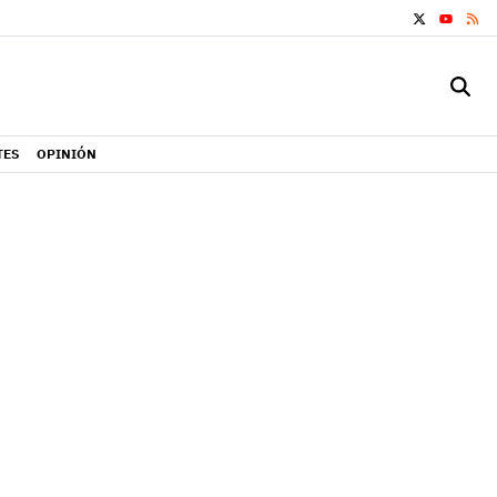
X
RS
YOUTUB
TES
OPINIÓN