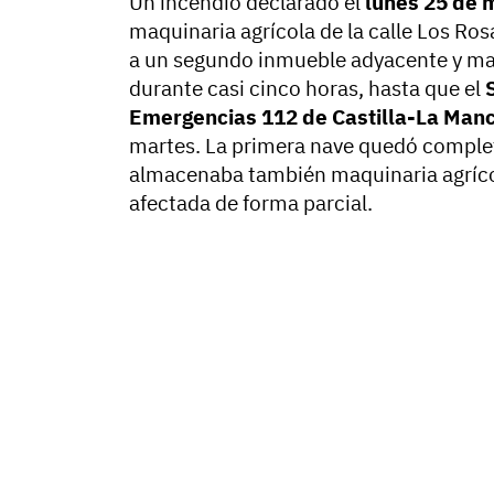
Un incendio declarado el
lunes 25 de 
maquinaria agrícola de la calle Los Ros
a un segundo inmueble adyacente y ma
durante casi cinco horas, hasta que el
Emergencias 112 de Castilla-La Man
martes. La primera nave quedó complet
almacenaba también maquinaria agríco
afectada de forma parcial.