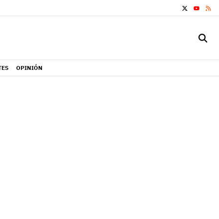
X
RS
YOUTUB
TES
OPINIÓN