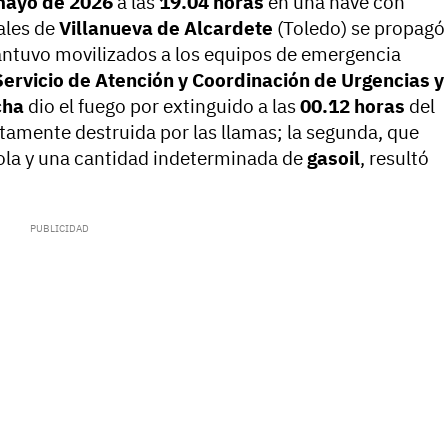
mayo de 2026
a las
19.04 horas
en una nave con
ales de
Villanueva de Alcardete
(Toledo) se propagó
ntuvo movilizados a los equipos de emergencia
Servicio de Atención y Coordinación de Urgencias y
cha
dio el fuego por extinguido a las
00.12 horas
del
amente destruida por las llamas; la segunda, que
la y una cantidad indeterminada de
gasoil
, resultó