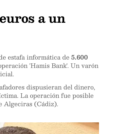
 euros a un
de estafa informática de
5.600
 operación 'Hamis Bank'. Un varón
cial.
afadores dispusieran del dinero,
íctima. La operación fue posible
e Algeciras (Cádiz).