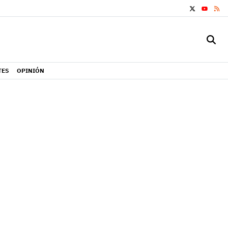
X
RS
YOUTUB
TES
OPINIÓN