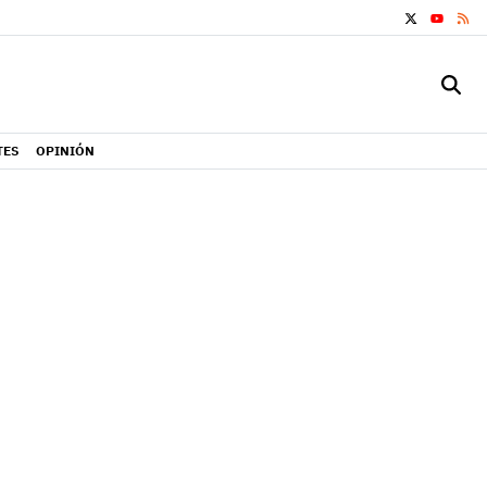
X
RS
YOUTUB
TES
OPINIÓN