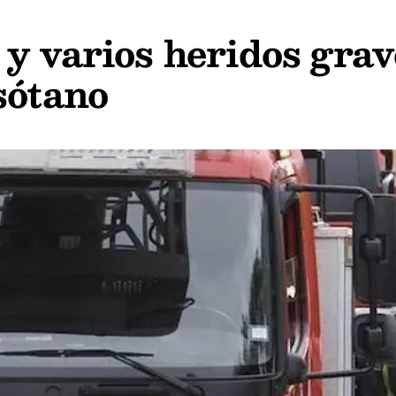
y varios heridos grav
sótano