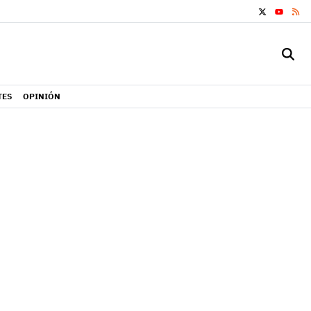
X
RS
YOUTUB
TES
OPINIÓN