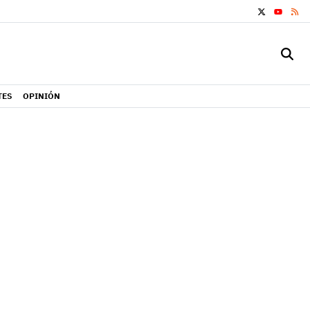
X
RS
YOUTUB
TES
OPINIÓN