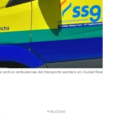
e archivo ambulancias del transporte sanitario en Ciudad Real
.