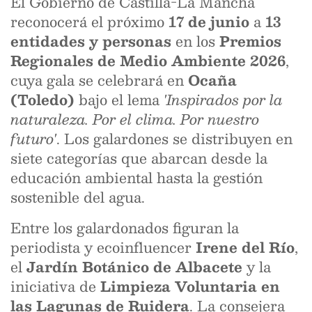
El Gobierno de Castilla-La Mancha
reconocerá el próximo
17 de junio
a
13
entidades y personas
en los
Premios
Regionales de Medio Ambiente 2026
,
cuya gala se celebrará en
Ocaña
(Toledo)
bajo el lema
'Inspirados por la
naturaleza. Por el clima. Por nuestro
futuro'
. Los galardones se distribuyen en
siete categorías que abarcan desde la
educación ambiental hasta la gestión
sostenible del agua.
Entre los galardonados figuran la
periodista y ecoinfluencer
Irene del Río
,
el
Jardín Botánico de Albacete
y la
iniciativa de
Limpieza Voluntaria en
las Lagunas de Ruidera
. La consejera