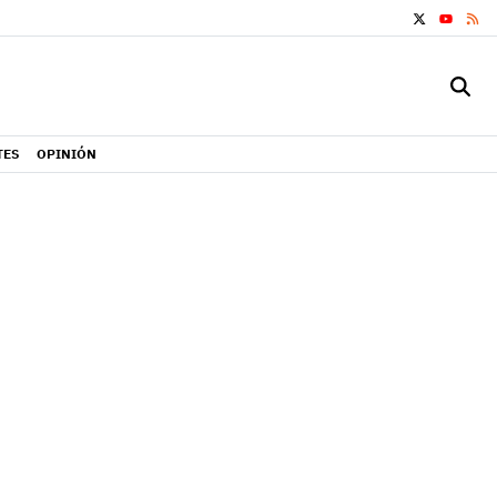
X
RS
YOUTUB
TES
OPINIÓN