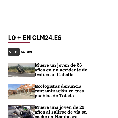
LO + EN CLM24.ES
VISTO
ACTUAL
l
Muere un joven de 26
años en un accidente de
tráfico en Cebolla
Ecologistas denuncia
contaminación en tres
pueblos de Toledo
Muere una joven de 29
años al salirse de vía su
coche en Nambroca