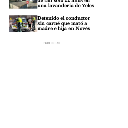
de tan solo 22 años en
una lavandería de Yeles
Detenido el conductor
sin carné que mató a
madre e hija en Novés