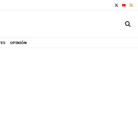
X
RS
YOUTUB
TES
OPINIÓN