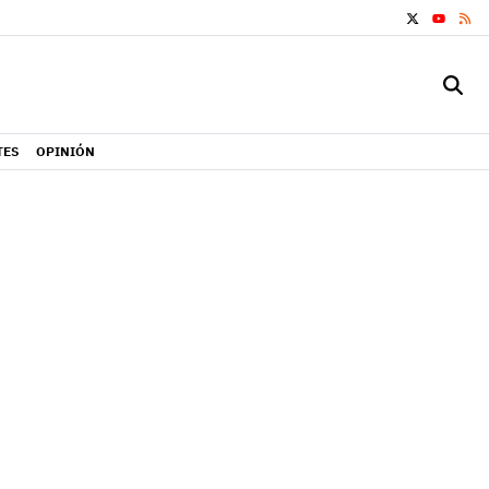
X
RS
YOUTUB
TES
OPINIÓN