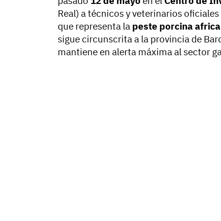
pasado
12 de mayo
en el
Centro de In
Real) a técnicos y veterinarios oficial
que representa la
peste porcina afric
sigue circunscrita a la provincia de Ba
mantiene en alerta máxima al sector ga