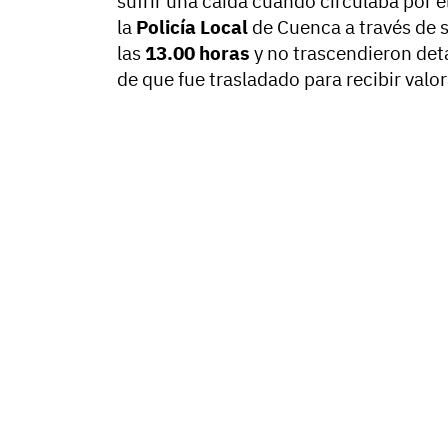
sufrir una caída cuando circulaba por e
la
Policía Local
de Cuenca a través de su
las
13.00 horas
y no trascendieron deta
de que fue trasladado para recibir valo