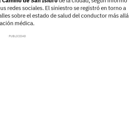
l
Camino de San Isidro
de la ciudad, según informó
s redes sociales. El siniestro se registró en torno a
lles sobre el estado de salud del conductor más allá
ración médica.