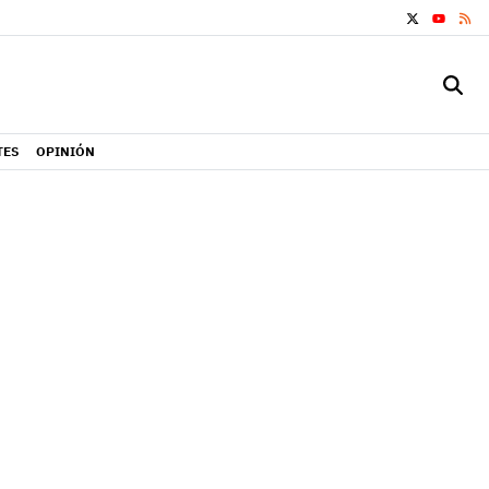
X
RS
YOUTUB
TES
OPINIÓN