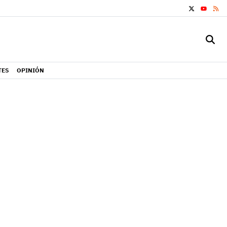
X
RS
YOUTUB
TES
OPINIÓN