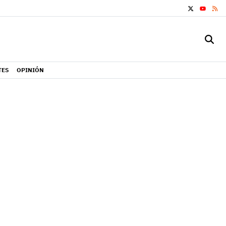
X
RS
YOUTUB
TES
OPINIÓN