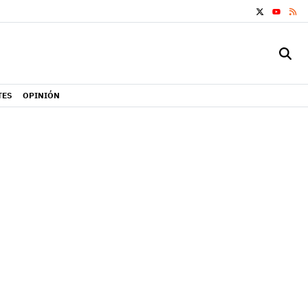
X
RS
YOUTUB
TES
OPINIÓN