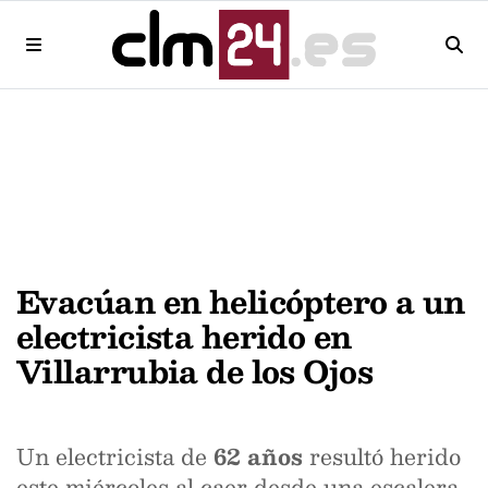
Evacúan en helicóptero a un
electricista herido en
Villarrubia de los Ojos
Un electricista de
62 años
resultó herido
este miércoles al caer desde una escalera