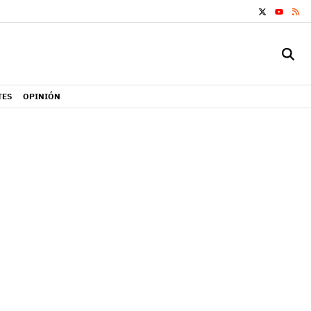
X
RS
YOUTUB
TES
OPINIÓN