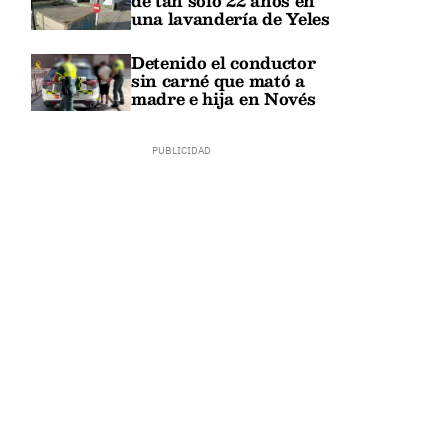
de tan solo 22 años en
una lavandería de Yeles
Detenido el conductor
sin carné que mató a
madre e hija en Novés