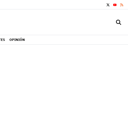
X
RS
YOUTUB
TES
OPINIÓN