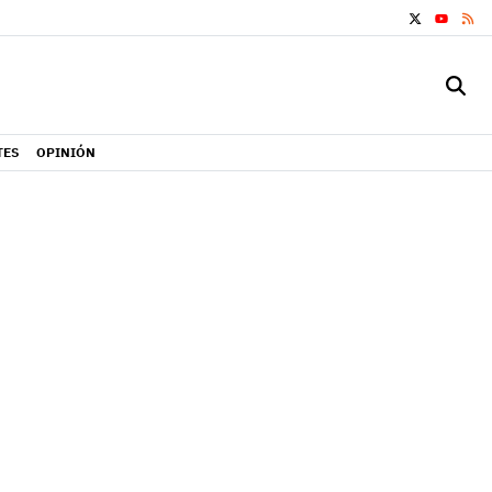
X
RS
YOUTUB
TES
OPINIÓN