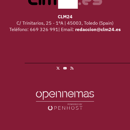
CLM24
C/ Trinitarios, 25 - 1ºA | 45003, Toledo (Spain)
Teléfono: 669 326 991| Email:
redaccion@clm24.es
X
RSS
Youtube