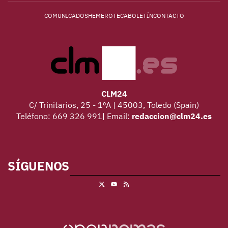
COMUNICADOS
HEMEROTECA
BOLETÍN
CONTACTO
CLM24
C/ Trinitarios, 25 - 1ºA | 45003, Toledo (Spain)
Teléfono: 669 326 991| Email:
redaccion@clm24.es
SÍGUENOS
X
RSS
Youtube