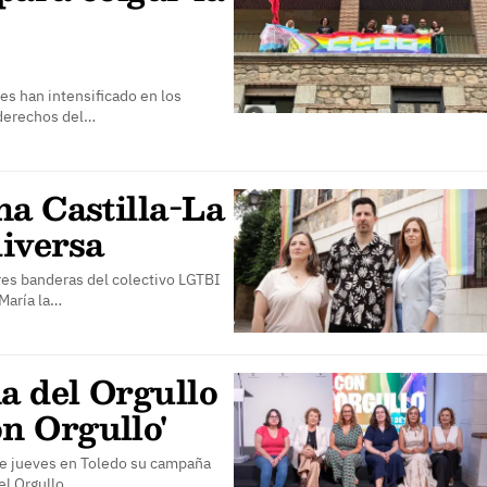
les han intensificado en los
 derechos del…
na Castilla-La
iversa
res banderas del colectivo LGTBI
 María la…
a del Orgullo
n Orgullo'
te jueves en Toledo su campaña
el Orgullo…