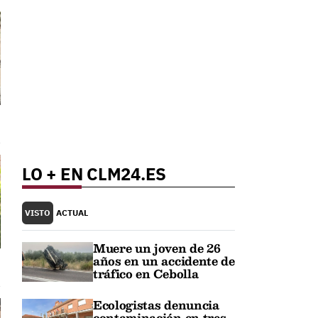
LO + EN CLM24.ES
VISTO
ACTUAL
Muere un joven de 26
años en un accidente de
tráfico en Cebolla
Ecologistas denuncia
contaminación en tres