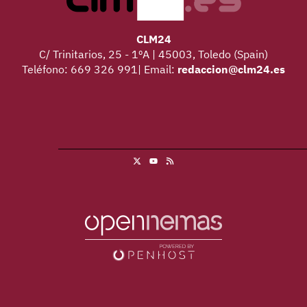
CLM24
C/ Trinitarios, 25 - 1ºA | 45003, Toledo (Spain)
Teléfono: 669 326 991| Email:
redaccion@clm24.es
X
RSS
Youtube