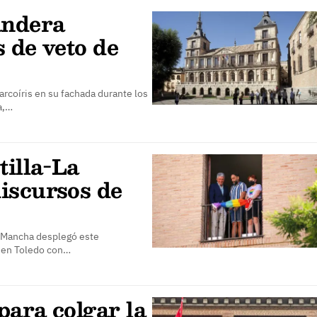
andera
s de veto de
arcoíris en su fachada durante los
a,…
tilla-La
iscursos de
a Mancha desplegó este
e en Toledo con…
para colgar la