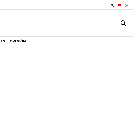
X
RS
YOUTUB
TES
OPINIÓN