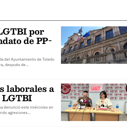
 LGTBI por
ndato de PP-
ada del Ayuntamiento de Toledo
ura, después de…
s laborales a
s LGTBI
cha denunció este miércoles en
frido agresiones…