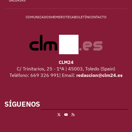
GALERÍAS
COMUNICADOS
HEMEROTECA
BOLETÍN
CONTACTO
CLM24
C/ Trinitarios, 25 - 1ºA | 45003, Toledo (Spain)
Teléfono: 669 326 991| Email:
redaccion@clm24.es
SÍGUENOS
X
RSS
Youtube