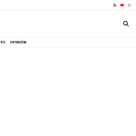
X
RS
YOUTUB
TES
OPINIÓN