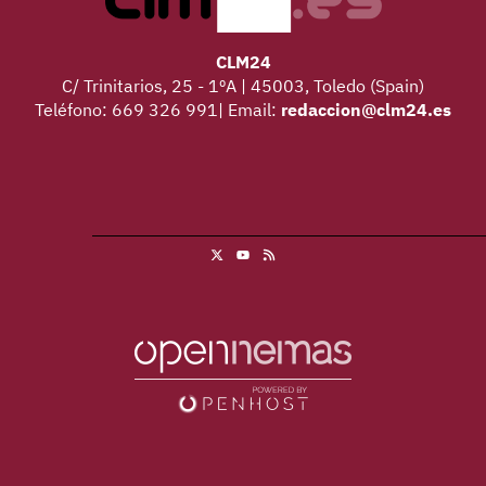
CLM24
C/ Trinitarios, 25 - 1ºA | 45003, Toledo (Spain)
Teléfono: 669 326 991| Email:
redaccion@clm24.es
X
RSS
Youtube