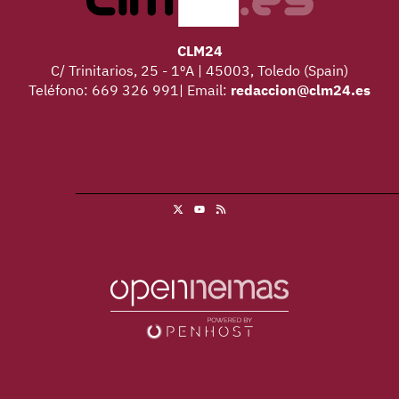
CLM24
C/ Trinitarios, 25 - 1ºA | 45003, Toledo (Spain)
Teléfono: 669 326 991| Email:
redaccion@clm24.es
X
RSS
Youtube