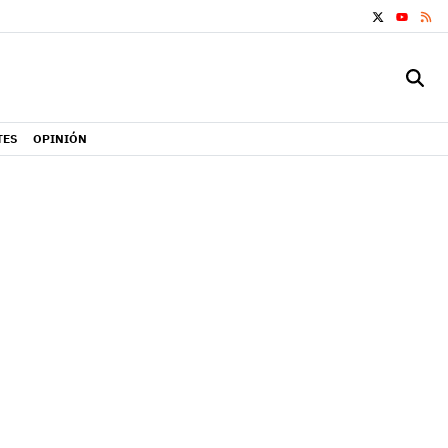
X
RS
YOUTUB
TES
OPINIÓN