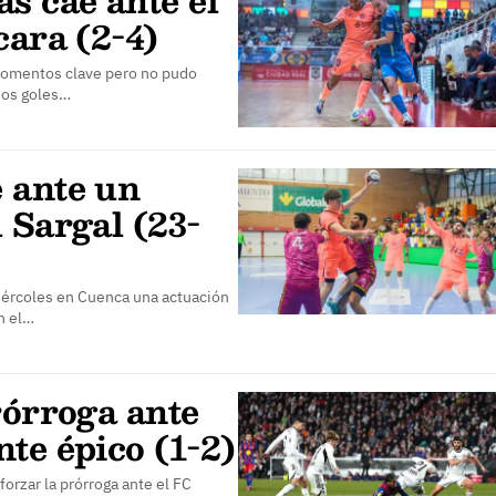
cara (2-4)
momentos clave pero no pudo
 dos goles…
 ante un
 Sargal (23-
iércoles en Cuenca una actuación
n el…
rórroga ante
te épico (1-2)
orzar la prórroga ante el FC