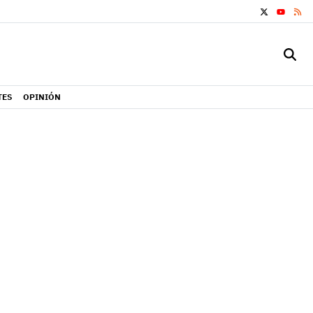
X
RS
YOUTUB
TES
OPINIÓN