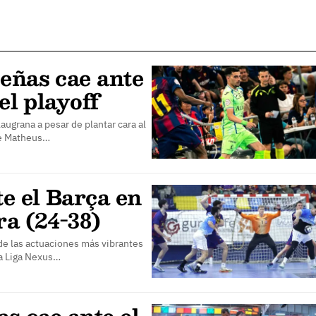
eñas cae ante
el playoff
ugrana a pesar de plantar cara al
de Matheus…
te el Barça en
ra (24-38)
de las actuaciones más vibrantes
a Liga Nexus…
s cae ante el